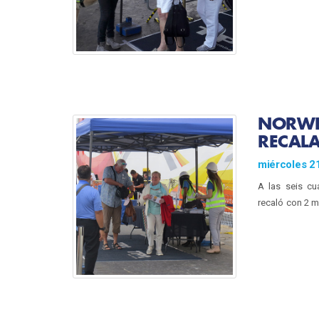
NORWE
RECALA
miércoles 2
A las seis c
recaló con 2 m