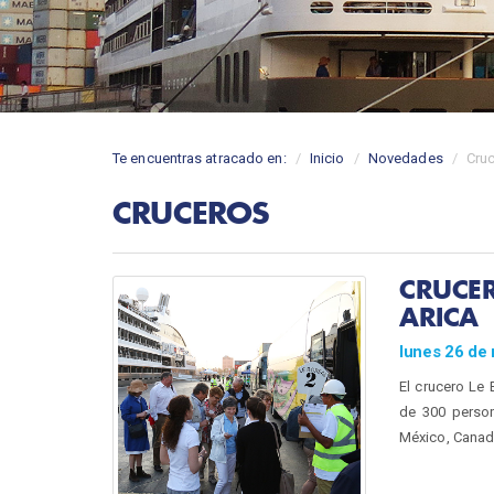
Te encuentras atracado en:
Inicio
Novedades
Cru
CRUCEROS
CRUCER
ARICA
lunes 26 de
El crucero Le 
de 300 person
México, Canadá,