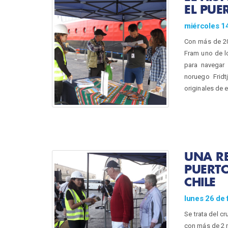
EL PUE
miércoles 1
Con más de 200
Fram uno de l
para navegar 
noruego Frid
originales de 
UNA RE
PUERTO
CHILE
lunes 26 de
Se trata del c
con más de 2 mi