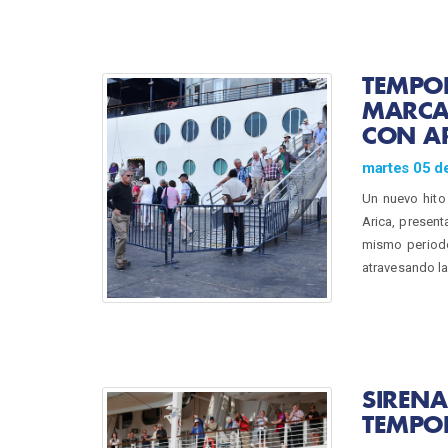
TEMPO
MARCA
CON AR
martes 05 d
Un nuevo hito
Arica, present
mismo periodo
atravesando la
SIRENA
TEMPO