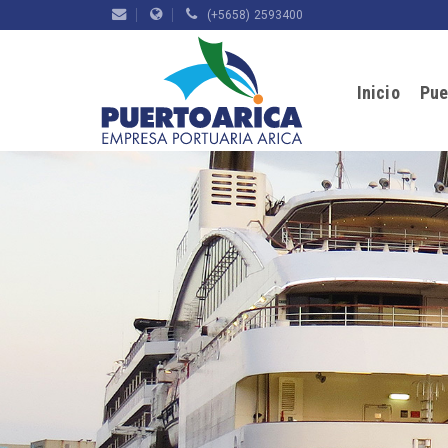
(+5658) 2593400
Inicio
Pue