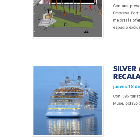
Con una prese
Empresa Portu
mejorar la ofe
espacio exclusi
SILVER
RECALA
jueves 18 d
Con 596 turist
Muse, octavo 