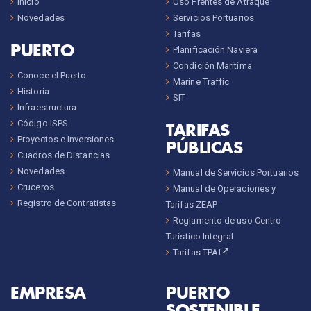
Inicio
Uso Frentes de Atraque
Novedades
Servicios Portuarios
Tarifas
PUERTO
Planificación Naviera
Condición Marítima
Conoce el Puerto
Marine Traffic
Historia
SIT
Infraestructura
Código ISPS
TARIFAS
Proyectos e Inversiones
PÚBLICAS
Cuadros de Distancias
Novedades
Manual de Servicios Portuarios
Cruceros
Manual de Operaciones y
Registro de Contratistas
Tarifas ZEAP
Reglamento de uso Centro
Turístico Integral
Tarifas TPA
EMPRESA
PUERTO
SOSTENIBLE