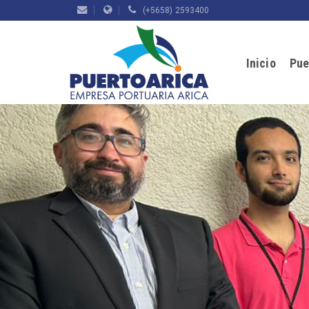
(+5658) 2593400
Inicio
Pue