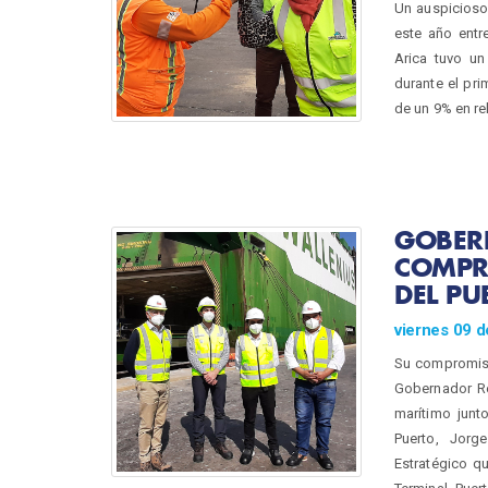
Un auspicioso
este año entr
Arica tuvo un
durante el pr
de un 9% en re
GOBER
COMPR
DEL PU
viernes 09 d
Su compromiso 
Gobernador Reg
marítimo junt
Puerto, Jorg
Estratégico qu