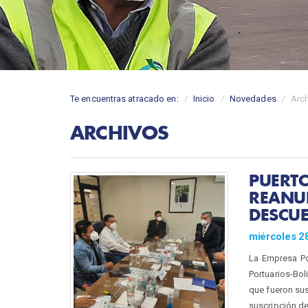
Te encuentras atracado en:
Inicio
Novedades
Arc
ARCHIVOS
PUERTO
REANU
DESCUE
miércoles 28
La Empresa Po
Portuarios-Bol
que fueron sus
suscripción de