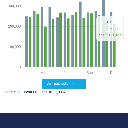
300,000
Dic
200,000
2023: 271,305
2024: 212,362
100,000
0
Mar
Jun
Sep
Dic
Ver más estadísticas
Fuente: Empresa Portuaria Arica, EPA