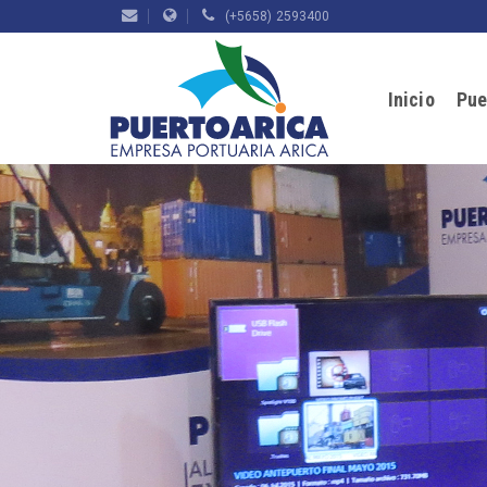
(+5658) 2593400
Inicio
Pue