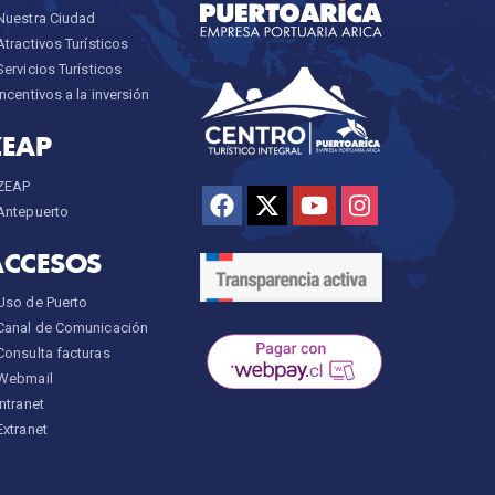
Nuestra Ciudad
Atractivos Turísticos
Servicios Turísticos
Incentivos a la inversión
ZEAP
ZEAP
Antepuerto
ACCESOS
Uso de Puerto
Canal de Comunicación
Consulta facturas
Webmail
Intranet
Extranet