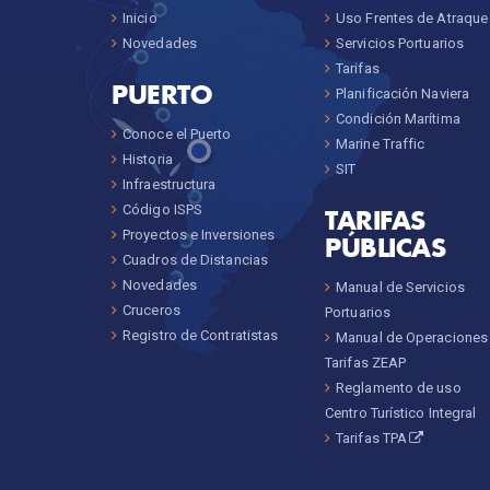
Inicio
Uso Frentes de Atraque
Novedades
Servicios Portuarios
Tarifas
PUERTO
Planificación Naviera
Condición Marítima
Conoce el Puerto
Marine Traffic
Historia
SIT
Infraestructura
Código ISPS
TARIFAS
Proyectos e Inversiones
PÚBLICAS
Cuadros de Distancias
Novedades
Manual de Servicios
Cruceros
Portuarios
Registro de Contratistas
Manual de Operaciones
Tarifas ZEAP
Reglamento de uso
Centro Turístico Integral
Tarifas TPA