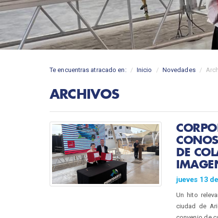
Te encuentras atracado en:
Inicio
Novedades
Arc
ARCHIVOS
CORPO
CONOS
DE CO
IMAGEN
jueves 13 d
Un hito relev
ciudad de Ari
convenio de co