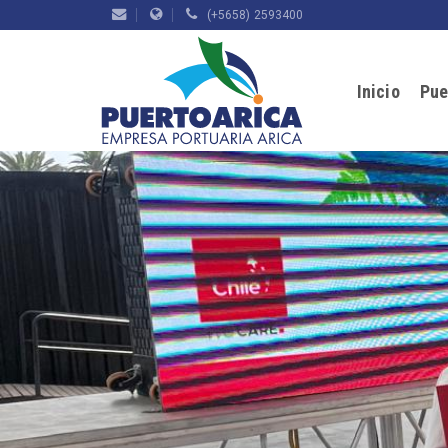
(+5658) 2593400
Inicio
Pue