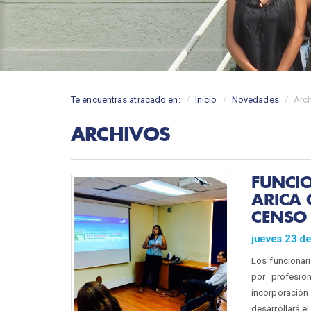
Te encuentras atracado en:
Inicio
Novedades
Arc
ARCHIVOS
FUNCI
ARICA
CENSO
jueves 23 d
Los funcionari
por profesion
incorporación
desarrollará el