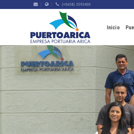
(+5658) 2593400
Inicio
Pue