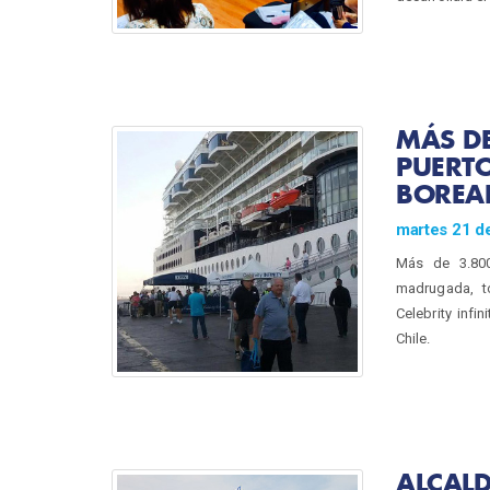
MÁS DE
PUERTO
BOREA
martes 21 d
Más de 3.800
madrugada, t
Celebrity infi
Chile.
ALCALD