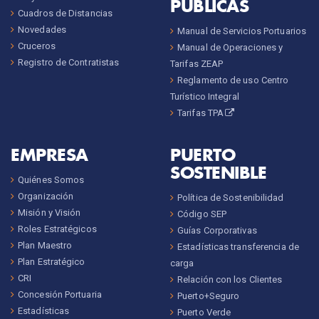
PÚBLICAS
Cuadros de Distancias
Novedades
Manual de Servicios Portuarios
Cruceros
Manual de Operaciones y
Registro de Contratistas
Tarifas ZEAP
Reglamento de uso Centro
Turístico Integral
Tarifas TPA
EMPRESA
PUERTO
SOSTENIBLE
Quiénes Somos
Organización
Política de Sostenibilidad
Misión y Visión
Código SEP
Roles Estratégicos
Guías Corporativas
Plan Maestro
Estadísticas transferencia de
Plan Estratégico
carga
CRI
Relación con los Clientes
Concesión Portuaria
Puerto+Seguro
Estadísticas
Puerto Verde