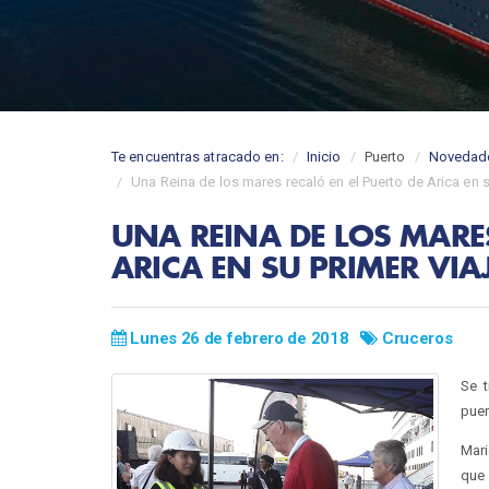
Te encuentras atracado en:
Inicio
Puerto
Novedad
Una Reina de los mares recaló en el Puerto de Arica en su
UNA REINA DE LOS MARES
ARICA EN SU PRIMER VIAJ
Lunes 26 de febrero de 2018
Cruceros
Se t
puer
Mari
que 