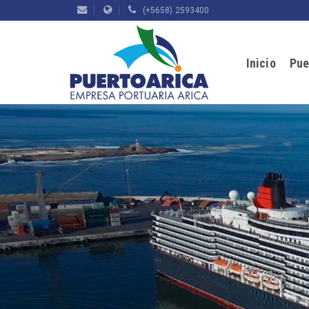
(+5658) 2593400
Inicio
Pue