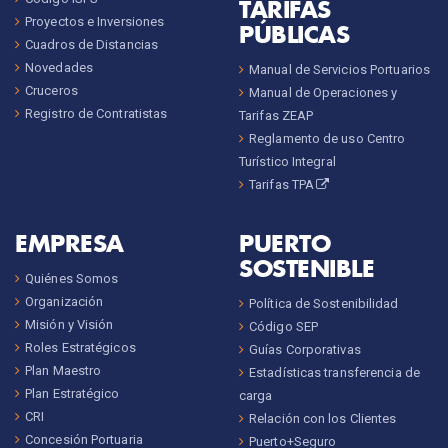
TARIFAS
Proyectos e Inversiones
PÚBLICAS
Cuadros de Distancias
Novedades
Manual de Servicios Portuarios
Cruceros
Manual de Operaciones y
Registro de Contratistas
Tarifas ZEAP
Reglamento de uso Centro
Turístico Integral
Tarifas TPA
EMPRESA
PUERTO
SOSTENIBLE
Quiénes Somos
Organización
Política de Sostenibilidad
Misión y Visión
Código SEP
Roles Estratégicos
Guías Corporativas
Plan Maestro
Estadísticas transferencia de
Plan Estratégico
carga
CRI
Relación con los Clientes
Concesión Portuaria
Puerto+Seguro