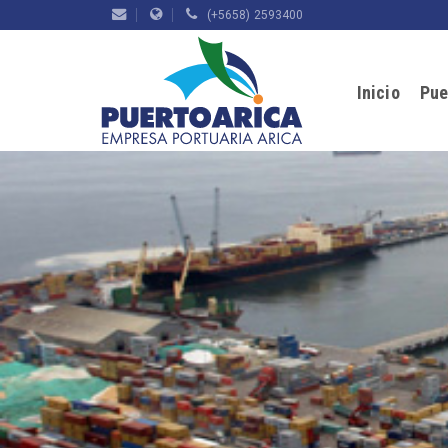
(+5658) 2593400
Inicio
Pue