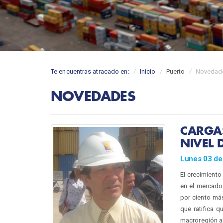
Te encuentras atracado en:
Inicio
Puerto
Novedad
NOVEDADES
CARGA
NIVEL 
Lunes 03 de
El crecimiento
en el mercado 
por ciento más
que ratifica q
macroregión a