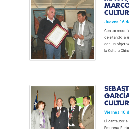
MARCÓ
CULTU
Jueves 16 d
Con un recorri
deleitando a 
con un objetiv
la Cultura Chi
SEBAS
GARCÍA
CULTU
Viernes 10 
El cantautor e
Empresa Portu