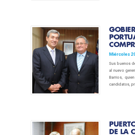
GOBIE
PORTU
COMPR
Miércoles 20
Sus buenos de
al nuevo geren
Barrios, quie
candidatos, pri
PUERTO
DE LA 