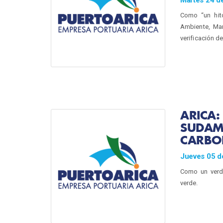
Como “un hito
Ambiente, Marí
verificación d
ARICA:
SUDAMÉ
CARB
Jueves 05 de
Como un verdad
verde.