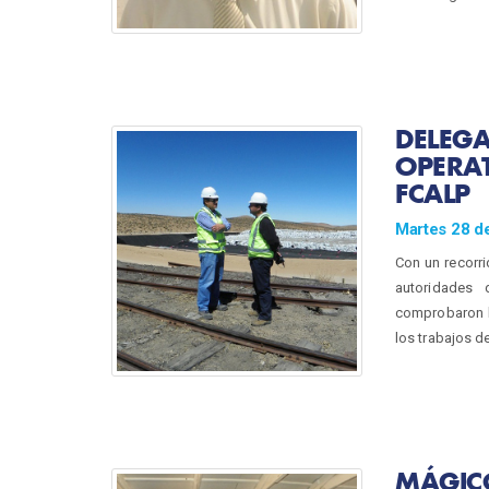
DELEGA
OPERAT
FCALP
Martes 28 d
Con un recorri
autoridades 
comprobaron l
los trabajos d
MÁGIC