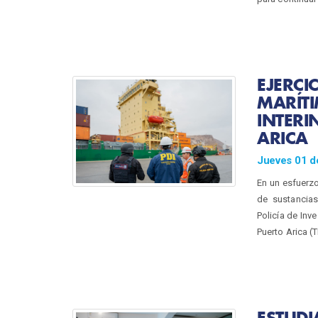
EJERCI
MARÍT
INTERI
ARICA
Jueves 01 d
En un esfuerzo
de sustancias
Policía de Inv
Puerto Arica (
ESTUDI