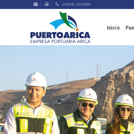
(+5658) 2593400
Inicio
Pue