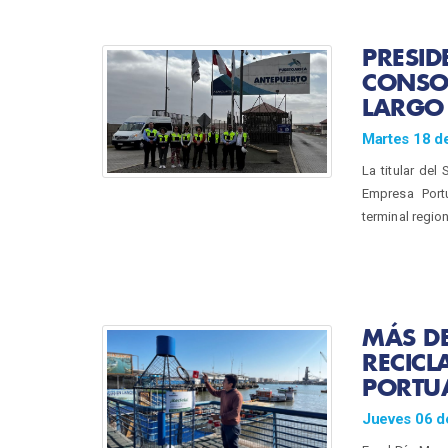
PRESID
CONSO
LARGO 
Martes 18 de
La titular del
Empresa Portu
terminal regio
MÁS DE
RECICL
PORTU
Jueves 06 d