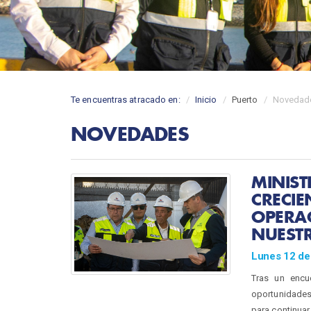
Te encuentras atracado en:
Inicio
Puerto
Novedad
NOVEDADES
MINIST
CRECIE
OPERA
NUEST
Lunes 12 de
Tras un encue
oportunidades 
para continuar