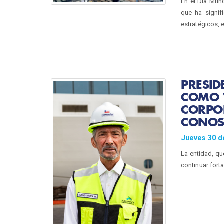
En el Día Mun
que ha signif
estratégicos, 
PRESID
COMO V
CORPO
CONOS
Jueves 30 d
La entidad, qu
continuar forta