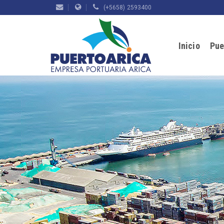
(+5658) 2593400
Inicio
Pue