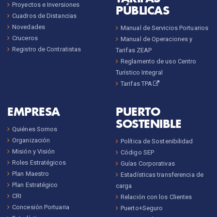
Proyectos e Inversiones
PÚBLICAS
Cuadros de Distancias
Novedades
Manual de Servicios Portuarios
Cruceros
Manual de Operaciones y
Registro de Contratistas
Tarifas ZEAP
Reglamento de uso Centro
Turístico Integral
Tarifas TPA
EMPRESA
PUERTO
SOSTENIBLE
Quiénes Somos
Organización
Política de Sostenibilidad
Misión y Visión
Código SEP
Roles Estratégicos
Guías Corporativas
Plan Maestro
Estadísticas transferencia de
Plan Estratégico
carga
CRI
Relación con los Clientes
Concesión Portuaria
Puerto+Seguro