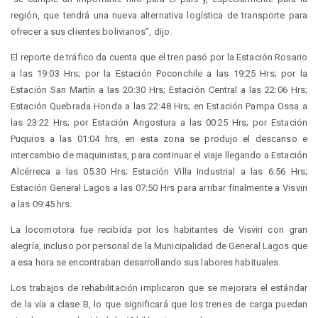
región, que tendrá una nueva alternativa logística de transporte para
ofrecer a sus clientes bolivianos”, dijo.
El reporte de tráfico da cuenta que el tren pasó por la Estación Rosario
a las 19:03 Hrs; por la Estación Poconchile a las 19:25 Hrs; por la
Estación San Martín a las 20:30 Hrs; Estación Central a las 22:06 Hrs;
Estación Quebrada Honda a las 22:48 Hrs; en Estación Pampa Ossa a
las 23:22 Hrs; por Estación Angostura a las 00:25 Hrs; por Estación
Puquios a las 01:04 hrs, en esta zona se produjo el descanso e
intercambio de maquinistas, para continuar el viaje llegando a Estación
Alcérreca a las 05:30 Hrs; Estación Villa Industrial a las 6:56 Hrs;
Estación General Lagos a las 07:50 Hrs para arribar finalmente a Visviri
a las 09:45 hrs.
La locomotora fue recibida por los habitantes de Visviri con gran
alegría, incluso por personal de la Municipalidad de General Lagos que
a esa hora se encontraban desarrollando sus labores habituales.
Los trabajos de rehabilitación implicaron que se mejorara el estándar
de la vía a clase B, lo que significará que los trenes de carga puedan