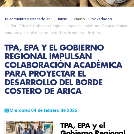
Te encuentras atracado en:
Inicio
Puerto
Novedades
TPA, EPA y el Gobierno Regional impulsan colaboración académica
para proyectar el desarrollo del borde costero de Arica
TPA, EPA Y EL GOBIERNO
REGIONAL IMPULSAN
COLABORACIÓN ACADÉMICA
PARA PROYECTAR EL
DESARROLLO DEL BORDE
COSTERO DE ARICA
Miércoles 04 de febrero de 2026
TPA, EPA y el
Gobierno Regional