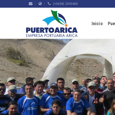
(+5658) 2593400
Inicio
Pue