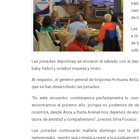
tra
cama
de l
Las 
a la
de b
cult
Las jornadas deportivas se iniciaron el sábado con el des
baby futbol y voleibol mujeres y mixto.
Al respecto, el gerente general de Empresa Portuaria Arica
que se han desarrollado las jornadas.
“En este encuentro combinamos perfectamente lo compe
encontrarnos el próximo año, porque no podemos de deja
nosotros, desde Arica a Punta Arenas nos dejemos de enc
lazos de amistad y compañerismo”, precisó Silva Focacci.
Las jornadas continuarán mañana domingo con la defi
campeonato, evento que volverá a reunir a los portuarios t