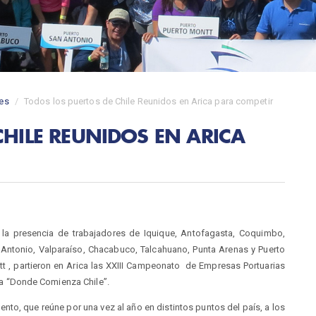
es
Todos los puertos de Chile Reunidos en Arica para competir
CHILE REUNIDOS EN ARICA
la presencia de trabajadores de Iquique, Antofagasta, Coquimbo,
Antonio, Valparaíso, Chacabuco, Talcahuano, Punta Arenas y Puerto
t , partieron en Arica las XXIII Campeonato de Empresas Portuarias
 “Donde Comienza Chile”.
vento, que reúne por una vez al año en distintos puntos del país, a los