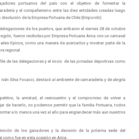
bajadores portuarios del país con el objetivo de fomentar la
radería y el compañerismo entre las diez entidades creadas luego
a disolución de la Empresa Portuaria de Chile (Emporchi).
delegaciones de los puertos, que arribaron el viernes 28 de octubre
 región, fueron recibidas por Empresa Portuaria Arica con un carnaval
ailes típicos, como una manera de acercarlos y mostrar parte de la
ura regional.
file de las delegaciones y el inicio de las jornadas deportivas como
, Iván Silva Focacci, destacó al ambiente de camaradería y de alegría
titivo, la amistad, el reencuentro y el compromiso de volver a
r de hacerlo, no podemos permitir que la familia Portuaria, todos
ontrar a lo menos una vez al año para engrandecer más aun nuestros
nición de los ganadores y la decisión de la próxima sede del
al como fue en esta ocasión en Arica.