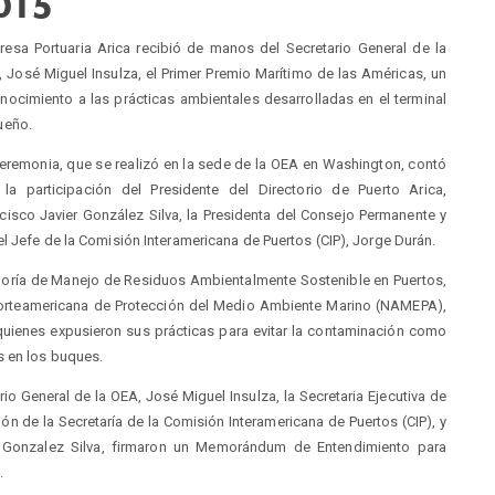
015
esa Portuaria Arica recibió de manos del Secretario General de la
 José Miguel Insulza, el Primer Premio Marítimo de las Américas, un
nocimiento a las prácticas ambientales desarrolladas en el terminal
ueño.
eremonia, que se realizó en la sede de la OEA en Washington, contó
la participación del Presidente del Directorio de Puerto Arica,
cisco Javier González Silva, la Presidenta del Consejo Permanente y
l Jefe de la Comisión Interamericana de Puertos (CIP), Jorge Durán.
tegoría de Manejo de Residuos Ambientalmente Sostenible en Puertos,
n Norteamericana de Protección del Medio Ambiente Marino (NAMEPA),
quienes expusieron sus prácticas para evitar la contaminación como
s en los buques.
io General de la OEA, José Miguel Insulza, la Secretaria Ejecutiva de
ión de la Secretaría de la Comisión Interamericana de Puertos (CIP), y
ier Gonzalez Silva, firmaron un Memorándum de Entendimiento para
.