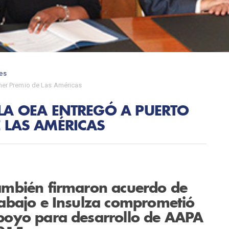
es
imer Premio de Las Américas
 LA OEA ENTREGÓ A PUERTO
E LAS AMÉRICAS
ambién firmaron acuerdo de
rabajo e Insulza comprometió
poyo para desarrollo de AAPA