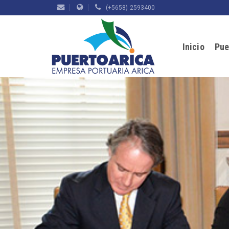
(+5658) 2593400
Inicio
Pue