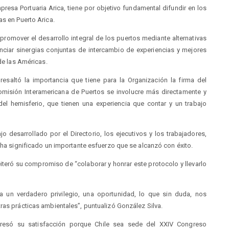
resa Portuaria Arica, tiene por objetivo fundamental difundir en los
as en Puerto Arica.
romover el desarrollo integral de los puertos mediante alternativas
nciar sinergias conjuntas de intercambio de experiencias y mejores
 de las Américas.
 resaltó la importancia que tiene para la Organización la firma del
omisión Interamericana de Puertos se involucre más directamente y
l hemisferio, que tienen una experiencia que contar y un trabajo
jo desarrollado por el Directorio, los ejecutivos y los trabajadores,
l ha significado un importante esfuerzo que se alcanzó con éxito.
 reiteró su compromiso de “colaborar y honrar este protocolo y llevarlo
 un verdadero privilegio, una oportunidad, lo que sin duda, nos
ras prácticas ambientales”, puntualizó González Silva.
xpresó su satisfacción porque Chile sea sede del XXIV Congreso