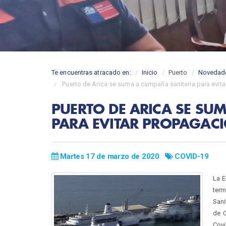
Te encuentras atracado en:
Inicio
Puerto
Novedad
Puerto de Arica se suma a campaña sanitaria para evit
PUERTO DE ARICA SE SU
PARA EVITAR PROPAGAC
Martes 17 de marzo de 2020
COVID-19
La E
ter
Sani
de C
Covi