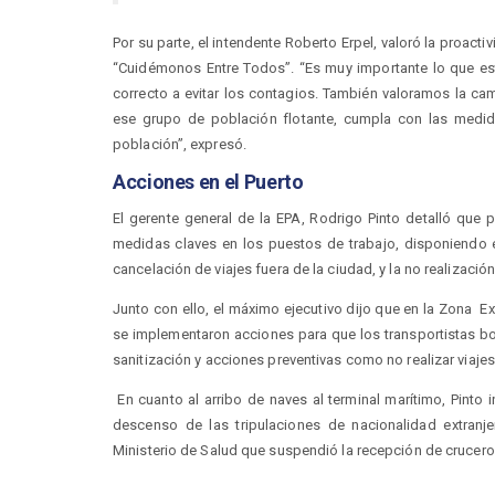
Por su parte, el intendente Roberto Erpel, valoró la proac
“Cuidémonos Entre Todos”. “Es muy importante lo que est
correcto a evitar los contagios. También valoramos la cam
ese grupo de población flotante, cumpla con las medi
población”, expresó.
Acciones en el Puerto
El gerente general de la EPA, Rodrigo Pinto detalló que 
medidas claves en los puestos de trabajo, disponiendo e
cancelación de viajes fuera de la ciudad, y la no realizació
Junto con ello, el máximo ejecutivo dijo que en la Zona Ext
se implementaron acciones para que los transportistas b
sanitización y acciones preventivas como no realizar viaje
En cuanto al arribo de naves al terminal marítimo, Pinto 
descenso de las tripulaciones de nacionalidad extranj
Ministerio de Salud que suspendió la recepción de crucero