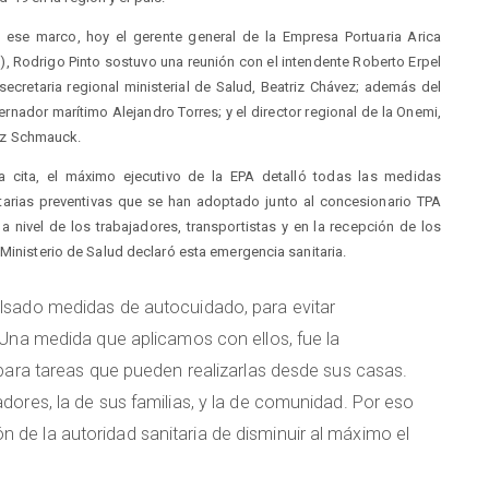
 ese marco, hoy el gerente general de la Empresa Portuaria Arica
), Rodrigo Pinto sostuvo una reunión con el intendente Roberto Erpel
 secretaria regional ministerial de Salud, Beatriz Chávez; además del
rnador marítimo Alejandro Torres; y el director regional de la Onemi,
nz Schmauck.
a cita, el máximo ejecutivo de la EPA detalló todas las medidas
tarias preventivas que se han adoptado junto al concesionario TPA
 a nivel de los trabajadores, transportistas y en la recepción de los
 Ministerio de Salud declaró esta emergencia sanitaria.
lsado medidas de autocuidado, para evitar
 Una medida que aplicamos con ellos, fue la
para tareas que pueden realizarlas desde sus casas.
ores, la de sus familias, y la de comunidad. Por eso
e la autoridad sanitaria de disminuir al máximo el