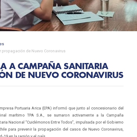
es
ar propagación de Nuevo Coronavirus
MA A CAMPAÑA SANITARIA
IÓN DE NUEVO CORONAVIRUS
mpresa Portuaria Arica (EPA) informó que junto al concesionario del
minal marítimo TPA S.A., se sumaron activamente a la Campaña
taria Nacional “Cuidémonos Entre Todos”, impulsada por el Gobierno
hile para prevenir la propagación del casos de Nuevo Coronavirus,
d-19 en la región y el país.