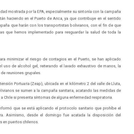
tividad mostrada por la EPA, especialmente su sintonía con la campaña
án haciendo en el Puerto de Arica, ya que contribuye en el sentido
paña que harán con los transportistas bolivianos, con el fin de que
das que hemos implementado para resguardar la salud de toda la
para minimizar el riesgo de contagios en el Puerto, se han aplicado
l uso de alcohol gel, reiterando el lavado exhaustivo de manos, la
n de reuniones grupales.
ensión Portuaria (Zeap), ubicada en el kilómetro 2 del valle de Lluta,
olivianos se sumen a la campaña sanitaria, acatando las medidas de
s a Chile si presenta síntomas de alguna enfermedad respiratoria.
informó que se está aplicando el protocolo sanitario que prohíbe el
era. Asimismo, desde el domingo fue acatada la disposición del
s en puertos chilenos.