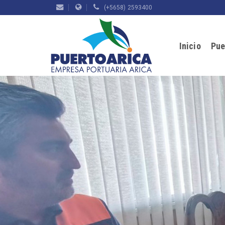
(+5658) 2593400
Inicio
Pue