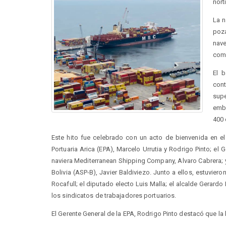
nort
La n
poz
nav
comp
El 
con
sup
emba
400 
Este hito fue celebrado con un acto de bienvenida en el
Portuaria Arica (EPA), Marcelo Urrutia y Rodrigo Pinto; el 
naviera Mediterranean Shipping Company, Alvaro Cabrera; y 
Bolivia (ASP-B), Javier Baldiviezo. Junto a ellos, estuvie
Rocafull; el diputado electo Luis Malla; el alcalde Gerardo
los sindicatos de trabajadores portuarios.
El Gerente General de la EPA, Rodrigo Pinto destacó que la