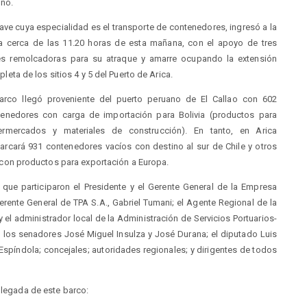
ino.
ave cuya especialidad es el transporte de contenedores, ingresó a la
a cerca de las 11.20 horas de esta mañana, con el apoyo de tres
es remolcadoras para su atraque y amarre ocupando la extensión
leta de los sitios 4 y 5 del Puerto de Arica.
barco llegó proveniente del puerto peruano de El Callao con 602
tenedores con carga de importación para Bolivia (productos para
ermercados y materiales de construcción). En tanto, en Arica
rcará 931 contenedores vacíos con destino al sur de Chile y otros
con productos para exportación a Europa.
 que participaron el Presidente y el Gerente General de la Empresa
Gerente General de TPA S.A., Gabriel Tumani; el Agente Regional de la
el administrador local de la Administración de Servicios Portuarios-
ron los senadores José Miguel Insulza y José Durana; el diputado Luis
 Espíndola; concejales; autoridades regionales; y dirigentes de todos
 llegada de este barco: