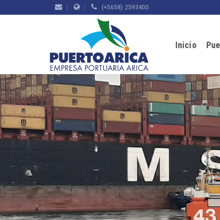
(+5658) 2593400
Inicio
Pue