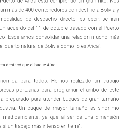
Puerto de Arica está cumpliendo un gran hito. Nos
an más de 400 contenedores con destino a Bolivia y
modalidad de despacho directo, es decir, se irán
 un acuerdo del 11 de octubre pasado con el Puerto
oco. Esperamos consolidar una relación mucho más
 puerto natural de Bolivia como lo es Arica”.
rera destacó que el buque Aino:
nómica para todos. Hemos realizado un trabajo
sas portuarias para programar el arribo de este
ha preparado para atender buques de gran tamaño
industria. Un buque de mayor tamaño es sinónimo
l medioambiente, ya que al ser de una dimensión
sí un trabajo más intenso en tierra”.