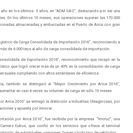
o año en los últimos 5 años, en “ADM SAO”, destacando por ser una
ntes. En los últimos 10 meses, sus operaciones superan las 170.000
cionadas almacenadas y embarcadas en el Puerto de Arica con gran
ogístico de Carga Consolidada de Importación 2016”, reconociendo a
r más de 6.000 teus al año de carga consolidada de importación.
Consolidada de Exportación 2016”, reconocimiento que recayó en la
ístico que logró crecer más de un 40% en la consolidación de carga
nsuales cumpliendo con altos estándares de eficiencia.
ca, también se distinguió al “Mayor Crecimiento por Arica 2016”,
l aumentar en casi 6 veces su volumen de carga en sólo 10 meses.
r Arica 2016” se entregó la distinción a Industrias Oleaginosas, por
aciones y apuesta por innovar.
ortación por Arica 2016”, fue recibida por la empresa “Imcruz”, una
Carriers Eukos, que confió en los servicios que ofrece el terminal
ortación de automóviles, camiones, buses y todo tipo de vehículos.