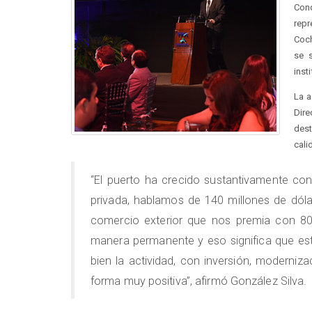
Con
rep
Coch
se 
inst
La a
Dire
dest
cali
“El puerto ha crecido sustantivamente con 
privada, hablamos de 140 millones de dóla
comercio exterior que nos premia con 80
manera permanente y eso significa que es
bien la actividad, con inversión, moderniz
forma muy positiva”, afirmó González Silva.