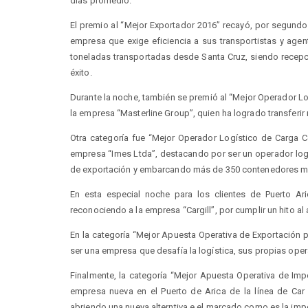
días promedio.
El premio al “Mejor Exportador 2016” recayó, por segund
empresa que exige eficiencia a sus transportistas y age
toneladas transportadas desde Santa Cruz, siendo recep
éxito.
Durante la noche, también se premió al “M
ejor Operador L
la empresa “Masterline Group”, quien ha logrado transferi
Otra categoría fue “Mejor Operador Logístico de Carga 
empresa “Imes Ltda”, destacando por ser un operador log
de exportación y embarcando más de 350 contenedores me
En esta especial noche para los clientes de Puerto Ari
reconociendo a la empresa “Cargill”, por cumplir un hito a
En la categoría “Mejor Apuesta Operativa de Exportación po
ser una empresa que desafía la logística, sus propias oper
Finalmente, la categoría “Mejor Apuesta Operativa de Imp
empresa nueva en el Puerto de Arica de la línea de Car 
abriendo una nueva alterntiva e el marcado como es la imp