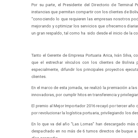
Por su parte, el Presidente del Directorio de Terminal 
instancias que permitan compartir con los clientes de Bol
“conociendo lo que requieren las empresas nosotros pod
mejorando y optimizar los servicios que ofrecemos diaria
un gran respaldo, tal como ha sido desde el inicio de la c
Tanto el Gerente de Empresa Portuaria Arica, Iván Silva, co
que el estrechar vínculos con los clientes de Bolivia
especialmente, difundir los principales proyectos ejec
clientes.
En el marco de esta jornada, se realizó la premiación a l
innovadoras, por cumplir hitos en transferencia y privilegiar 
El premio al Mejor Importador 2016 recayó por tercer año
por revolucionar la logística portuaria, privilegiando los d
En lo que va del año “Las Lomas” han
descargado más de
despachado en no más de 6 turnos directos de buque a 