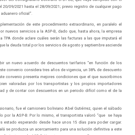
el 20/09/2021 hasta el 28/09/2021; previo registro de cualquier pago
 aduanero oficial”.
plementación de este procedimiento extraordinario, en paralelo el
or nuevos servicios a la ASP-B, dado que, hasta ahora, la empresa
a TPA donde aclare cuáles serán las facturas a las que imputará el
ue la deuda total por los servicios de agosto y septiembre asciende
cribir un nuevo acuerdo de descuentos tarifarios “en función de los
Este convenio considera tres años de vigencia, un 38% de descuento
 Este convenio presenta mejores condiciones que el que suscribimos
en valoradas por los transportistas y los propios importadores
dad y de contar con descuentos en un periodo difícil como el de la
onario, fue el camionero boliviano Abel Gutiérrez, quien el sábado
ado por la ASP-B. Por lo mismo, el transportista valoró “que se haya
os estado esperando desde hace unos 15 días para poder cargar.
á se produzca un acercamiento para una solución definitiva a este