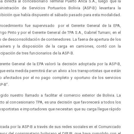
a directa al concesionario Terminal Puerto Arica S.A., luego que la
nistración de Servicios Portuarios Bolivia (ASP-B) levantara la
ibición que había dispuesto el sábado pasado para esta modalidad.
procedimiento fue supervisado por el Gerente General de la EPA,
igo Pinto y por el Gerente General de TPA S.A., Gabriel Tumani, en el
o de desconsolidación de contenedores. La faena de apertura de los
tainers y la disposición de la carga en camiones, contó con la
icipación de tres funcionarios de la ASP-B.
erente General de la EPA valoró la decisión adoptada por la ASP-B,
que esta medida permitirá dar un alivio a los transportistas que están
to afectados por el no pago completo y oportuno de los servicios
P-B”.
do nuestro llamado a facilitar el comercio exterior de Bolivia. La
to al concesionario TPA, es una decisión que favorecerá a todos los
ansportistas e importadores que necesitan que su carga llegue rápido
icada por la ASP-B a través de sus redes sociales en el Comunicado
avor del consignatario boliviano el DPUB, que haya cumplido con el