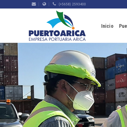
(+5658) 2593400
Inicio
Pue