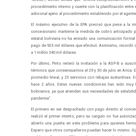
procedimiento interno y cuente con la planificación entre 
adicional ajeno al procedimiento establecido por el agente
El máximo ejecutivo de la EPA precisó que pese a la im
concesionario mantiene la medida de cobro anticipado p
estatal boliviana no ha enviado una comunicación formal 
pago de 925 mil dólares que efectuó. Asimismo, recordó q
a 1 millón 340 mil dólares.
Por último, Pinto reiteró la invitación a la ASP-B a sus
términos que consensuamos el 29 y 30 de julio en Arica. 
promedio lineal, y 23 servicios con rebajas sustantivas.
hace 2 años. Estas nuevas condiciones han sido muy bi
bolivianos, ya que atienden sus necesidades de estabili
pandemia”.
El primero en ser despachado con pago directo al concesi
realizó el primer intento, pero su carguío no fue autoriz
abierto una puerta en este problema para quienes hem
Espero que otros compañeros puedan hacer lo mismo. Ojal