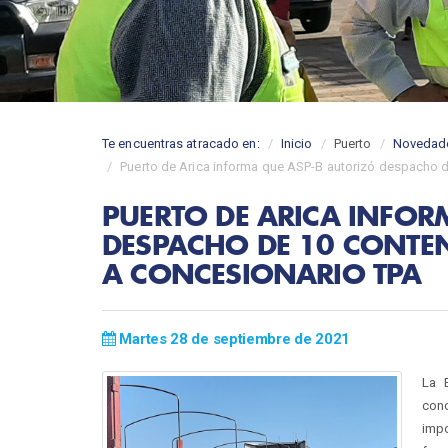
Te encuentras atracado en:
Inicio
Puerto
Novedad
Puerto de Arica informa que ASP-B autorizó despacho 
PUERTO DE ARICA INFOR
DESPACHO DE 10 CONTE
A CONCESIONARIO TPA
Martes 28 de septiembre de 2021
La 
con
impo