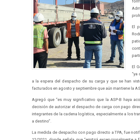
form
Admi
proh
El 
Rodr
pati
con
part
El G
“ya 
a la espera del despacho de su carga y que se han vis
facturados en agosto y septiembre que aún mantiene la AS
Agregó que “es muy significativo que la ASP-B haya acogi
decisión de autorizar el despacho de carga con pago direc
integrantes de la cadena logística, especialmente a los tr
a destino”.
La medida de despacho con pago directo a TPA, fue notif
12/2021, donde señala que “emitirá excepcionalmente a f