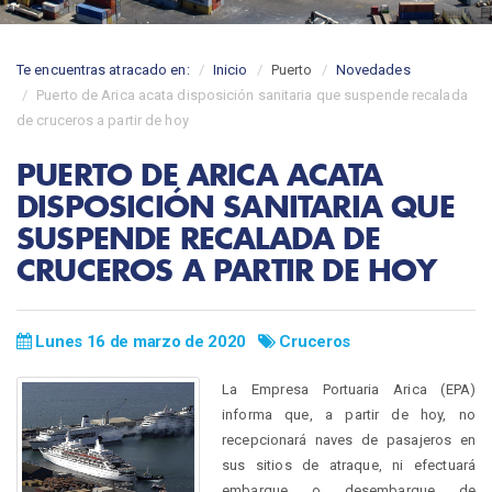
Te encuentras atracado en:
Inicio
Puerto
Novedades
Puerto de Arica acata disposición sanitaria que suspende recalada
de cruceros a partir de hoy
PUERTO DE ARICA ACATA
DISPOSICIÓN SANITARIA QUE
SUSPENDE RECALADA DE
CRUCEROS A PARTIR DE HOY
Lunes 16 de marzo de 2020
Cruceros
La Empresa Portuaria Arica (EPA)
informa que, a partir de hoy, no
recepcionará naves de pasajeros en
sus sitios de atraque, ni efectuará
embarque o desembarque de