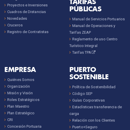
TARIFAS
Proyectos e Inversiones
PÚBLICAS
Cuadros de Distancias
Novedades
Manual de Servicios Portuarios
Cruceros
Manual de Operaciones y
Registro de Contratistas
Tarifas ZEAP
Reglamento de uso Centro
Turístico Integral
Tarifas TPA
EMPRESA
PUERTO
SOSTENIBLE
Quiénes Somos
Organización
Política de Sostenibilidad
Misión y Visión
Código SEP
Roles Estratégicos
Guías Corporativas
Plan Maestro
Estadísticas transferencia de
Plan Estratégico
carga
CRI
Relación con los Clientes
Concesión Portuaria
Puerto+Seguro