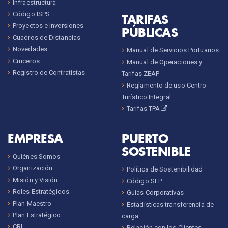
Infraestructura
Código ISPS
TARIFAS
Proyectos e Inversiones
PÚBLICAS
Cuadros de Distancias
Novedades
Manual de Servicios Portuarios
Cruceros
Manual de Operaciones y
Registro de Contratistas
Tarifas ZEAP
Reglamento de uso Centro
Turístico Integral
Tarifas TPA
EMPRESA
PUERTO
SOSTENIBLE
Quiénes Somos
Organización
Política de Sostenibilidad
Misión y Visión
Código SEP
Roles Estratégicos
Guías Corporativas
Plan Maestro
Estadísticas transferencia de
Plan Estratégico
carga
CRI
Relación con los Clientes