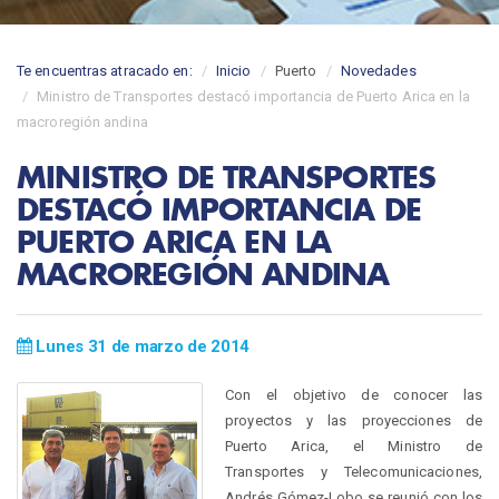
Te encuentras atracado en:
Inicio
Puerto
Novedades
Ministro de Transportes destacó importancia de Puerto Arica en la
macroregión andina
MINISTRO DE TRANSPORTES
DESTACÓ IMPORTANCIA DE
PUERTO ARICA EN LA
MACROREGIÓN ANDINA
Lunes 31 de marzo de 2014
Con el objetivo de conocer las
proyectos y las proyecciones de
Puerto Arica, el Ministro de
Transportes y Telecomunicaciones,
Andrés Gómez-Lobo se reunió con los