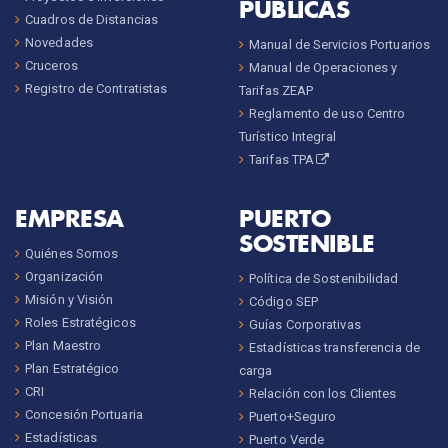
PÚBLICAS
Cuadros de Distancias
Novedades
Manual de Servicios Portuarios
Cruceros
Manual de Operaciones y
Registro de Contratistas
Tarifas ZEAP
Reglamento de uso Centro
Turístico Integral
Tarifas TPA
EMPRESA
PUERTO
SOSTENIBLE
Quiénes Somos
Organización
Política de Sostenibilidad
Misión y Visión
Código SEP
Roles Estratégicos
Guías Corporativas
Plan Maestro
Estadísticas transferencia de
Plan Estratégico
carga
CRI
Relación con los Clientes
Concesión Portuaria
Puerto+Seguro
Estadísticas
Puerto Verde