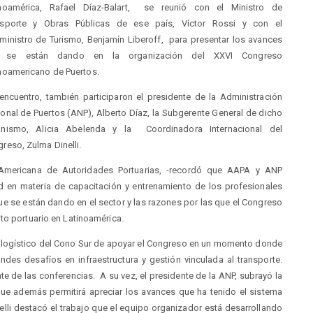
inoamérica, Rafael Díaz-Balart, se reunió con el Ministro de
nsporte y Obras Públicas de ese país, Víctor Rossi y con el
ministro de Turismo, Benjamín Liberoff, para presentar los avances
 se están dando en la organización del XXVI Congreso
noamericano de Puertos.
encuentro, también participaron el presidente de la Administración
onal de Puertos (ANP), Alberto Díaz, la Subgerente General de dicho
anismo, Alicia Abelenda y la Coordinadora Internacional del
reso, Zulma Dinelli.
n Americana de Autoridades Portuarias, -recordó que AAPA y ANP
d en materia de capacitación y entrenamiento de los profesionales
que se están dando en el sector y las razones por las que el Congreso
to portuario en Latinoamérica.
o logístico del Cono Sur de apoyar el Congreso en un momento donde
des desafíos en infraestructura y gestión vinculada al transporte.
 de las conferencias. A su vez, el presidente de la ANP, subrayó la
que además permitirá apreciar los avances que ha tenido el sistema
elli destacó el trabajo que el equipo organizador está desarrollando