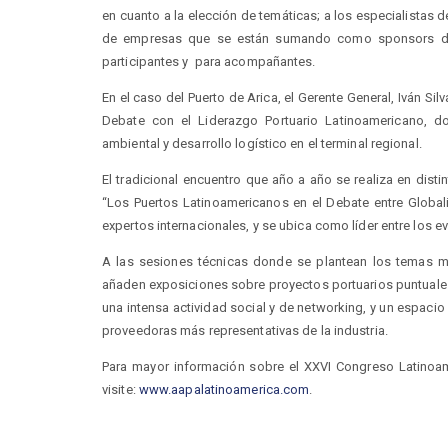
en cuanto a la elección de temáticas; a los especialistas d
de empresas que se están sumando como sponsors del 
participantes y para acompañantes.
En el caso del Puerto de Arica, el Gerente General, Iván Si
Debate con el Liderazgo Portuario Latinoamericano, 
ambiental y desarrollo logístico en el terminal regional.
El tradicional encuentro que año a año se realiza en dist
“Los Puertos Latinoamericanos en el Debate entre Global
expertos internacionales, y se ubica como líder entre los e
A las sesiones técnicas donde se plantean los temas mac
añaden exposiciones sobre proyectos portuarios puntuales
una intensa actividad social y de networking, y un espaci
proveedoras más representativas de la industria.
Para mayor información sobre el XXVI Congreso Latinoa
visite:
www.aapalatinoamerica.com
.