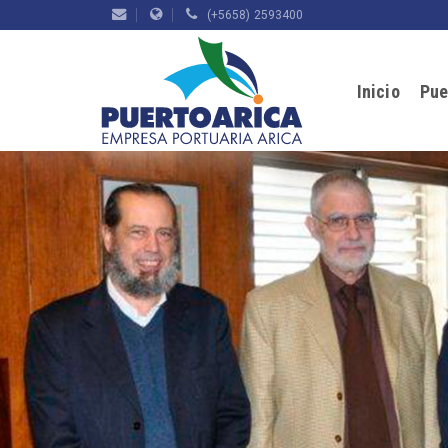
(+5658) 2593400
Inicio
Pue