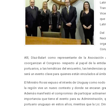
Lat
Tra
Vice
que
Lati
Del 
Naci
org
Cong
Allí, Díaz-Balart como representante de la Asociació
coorganizan el Congreso- respecto al papel de la entida
portuarios, a las temáticas del encuentro, las tendencias 
será un evento clave para quienes están vinculados al ámbi
El Ministro Rossi expuso el interés de Uruguay como nod
la región vive un nuevo contexto y donde se encaran gran
Además manifestó el compromiso de participar activamente
importancia que tiene el evento para su Administración, 
portuario uruguayo en estos años; mientras que la Lic. Din