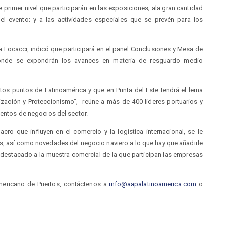
e primer nivel que participarán en las exposiciones; ala gran cantidad
evento; y a las actividades especiales que se prevén para los
lva Focacci, indicó que participará en el panel Conclusiones y Mesa de
donde se expondrán los avances en materia de resguardo medio
intos puntos de Latinoamérica y que en Punta del Este tendrá el lema
ización y Proteccionismo”, reúne a más de 400 líderes portuarios y
ventos de negocios del sector.
ro que influyen en el comercio y la logística internacional, se le
, así como novedades del negocio naviero a lo que hay que añadirle
o destacado a la muestra comercial de la que participan las empresas
mericano de Puertos, contáctenos a
info@aapalatinoamerica.com
o