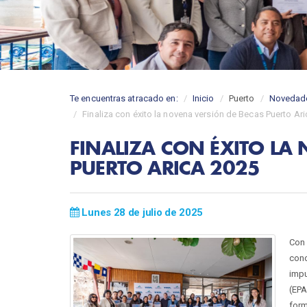
Te encuentras atracado en:
Inicio
Puerto
Novedad
Finaliza con éxito la novena versión de Becas Puerto Ar
FINALIZA CON ÉXITO LA
PUERTO ARICA 2025
Lunes 28 de julio de 2025
Con 
con
impu
(EPA
for