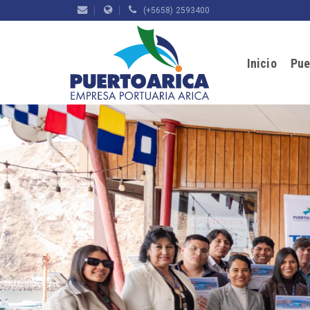
(+5658) 2593400
Inicio
Pue