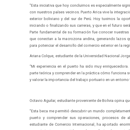
"Esta iniciativa que hoy concluimos es especialmente signif
con nuestros países vecinos. Puerto Arica vive la integraci
exterior boliviano y del sur de Perú. Hoy tuvimos la o
iniciando o finalizando sus carreras, y que en el futuro se
Parte fundamental de su formación fue conocer nuestras
que conectan a la macrozona andina, generando lazos q
para potenciar el desarrollo del comercio exterior en la regi
Ariana Colque, estudiante de la Universidad Nacional Jor
“Mi experiencia en el puerto ha sido muy enriquecedora.
parte teórica y comprender en la práctica cómo funciona 
y valorar la importancia del trabajo portuario en un entorn
Octavio Aguilar, estudiante proveniente de Bolivia opina qu
"Esta beca me permitió descubrir un mundo completament
puerto y comprender sus operaciones, procesos de al
estudiante de Comercio Internacional, ha aportado eno