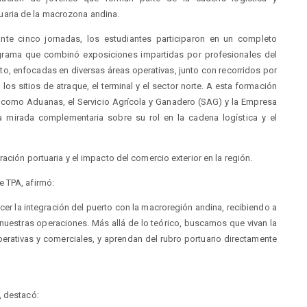
uaria de la macrozona andina.
nte cinco jornadas, los estudiantes participaron en un completo
grama que combinó exposiciones impartidas por profesionales del
to, enfocadas en diversas áreas operativas, junto con recorridos por
los sitios de atraque, el terminal y el sector norte. A esta formación
s como Aduanas, el Servicio Agrícola y Ganadero (SAG) y la Empresa
na mirada complementaria sobre su rol en la cadena logística y el
ación portuaria y el impacto del comercio exterior en la región.
e TPA, afirmó:
cer la integración del puerto con la macroregión andina, recibiendo a
nuestras operaciones. Más allá de lo teórico, buscamos que vivan la
operativas y comerciales, y aprendan del rubro portuario directamente
, destacó: