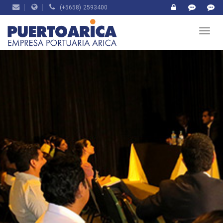
(+5658) 2593400