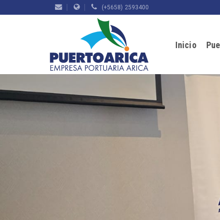
(+5658) 2593400
Inicio
Pue