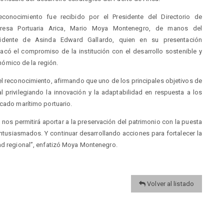
reconocimiento fue recibido por el Presidente del Directorio de
resa Portuaria Arica, Mario Moya Montenegro, de manos del
sidente de Asinda Edward Gallardo, quien en su presentación
acó el compromiso de la institución con el desarrollo sostenible y
ómico de la región.
ir el reconocimiento, afirmando que uno de los principales objetivos de
 privilegiando la innovación y la adaptabilidad en respuesta a los
rcado marítimo portuario.
s permitirá aportar a la preservación del patrimonio con la puesta
 entusiasmados. Y continuar desarrollando acciones para fortalecer la
dad regional”, enfatizó Moya Montenegro.
Volver al listado