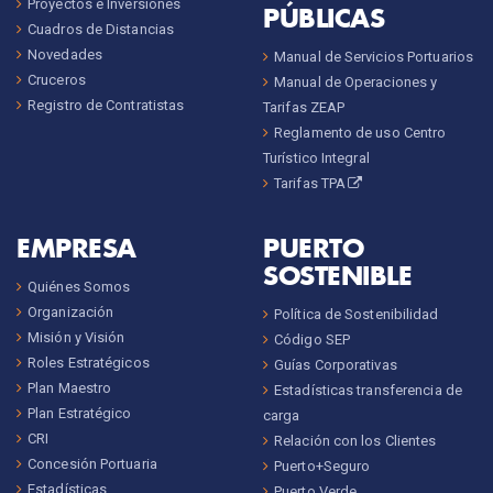
Proyectos e Inversiones
PÚBLICAS
Cuadros de Distancias
Novedades
Manual de Servicios Portuarios
Cruceros
Manual de Operaciones y
Registro de Contratistas
Tarifas ZEAP
Reglamento de uso Centro
Turístico Integral
Tarifas TPA
EMPRESA
PUERTO
SOSTENIBLE
Quiénes Somos
Organización
Política de Sostenibilidad
Misión y Visión
Código SEP
Roles Estratégicos
Guías Corporativas
Plan Maestro
Estadísticas transferencia de
Plan Estratégico
carga
CRI
Relación con los Clientes
Concesión Portuaria
Puerto+Seguro
Estadísticas
Puerto Verde