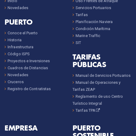
Inicio
Uso Frentes de Atraque
Novedades
Servicios Portuarios
Tarifas
PUERTO
Planificación Naviera
Condición Marítima
Conoce el Puerto
Marine Traffic
Historia
SIT
Infraestructura
Código ISPS
TARIFAS
Proyectos e Inversiones
PÚBLICAS
Cuadros de Distancias
Novedades
Manual de Servicios Portuarios
Cruceros
Manual de Operaciones y
Registro de Contratistas
Tarifas ZEAP
Reglamento de uso Centro
Turístico Integral
Tarifas TPA
EMPRESA
PUERTO
SOSTENIBLE