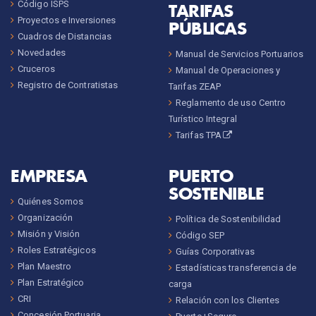
Código ISPS
TARIFAS
Proyectos e Inversiones
PÚBLICAS
Cuadros de Distancias
Novedades
Manual de Servicios Portuarios
Cruceros
Manual de Operaciones y
Registro de Contratistas
Tarifas ZEAP
Reglamento de uso Centro
Turístico Integral
Tarifas TPA
EMPRESA
PUERTO
SOSTENIBLE
Quiénes Somos
Organización
Política de Sostenibilidad
Misión y Visión
Código SEP
Roles Estratégicos
Guías Corporativas
Plan Maestro
Estadísticas transferencia de
Plan Estratégico
carga
CRI
Relación con los Clientes
Concesión Portuaria