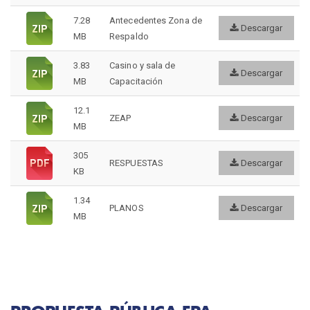
ACCESOS
7.28
Antecedentes Zona de
Uso de Puerto
Descargar
MB
Respaldo
Canal de Comunicación
Consulta facturas
3.83
Casino y sala de
Descargar
Webmail
MB
Capacitación
Intranet
Extranet
12.1
ZEAP
Descargar
MB
Empresa Portuaria Arica © 2026 -
Avda. Máximo Lira #389, Arica
- Fono:
305
RESPUESTAS
Descargar
(+5658) 2593400
KB
1.34
PLANOS
Descargar
MB