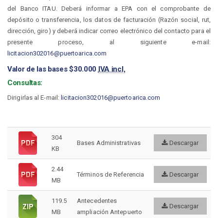
del Banco ITAU. Deberá informar a EPA con el comprobante de
Convenios
depósito o transferencia, los datos de facturación (Razón social, rut,
Becas Puerto Arica
dirección, giro) y deberá indicar correo electrónico del contacto para el
Empresa Verde
presente proceso, al siguiente e-mail:
OEA/CIP
licitacion302016@puertoarica.com
Reconocimiento Prácticas
Laborales
Valor de las bases $30.000
IVA incl.
Consultas:
CIUDAD
Dirigirlas al E-mail:
licitacion302016@puertoarica.com
Nuestra Ciudad
Atractivos Turísticos
Servicios Turísticos
304
Bases Administrativas
Descargar
Incentivos a la inversión
KB
ZEAP
2.44
Términos de Referencia
Descargar
MB
ZEAP
Antepuerto
119.5
Antecedentes
Descargar
MB
ampliación Antepuerto