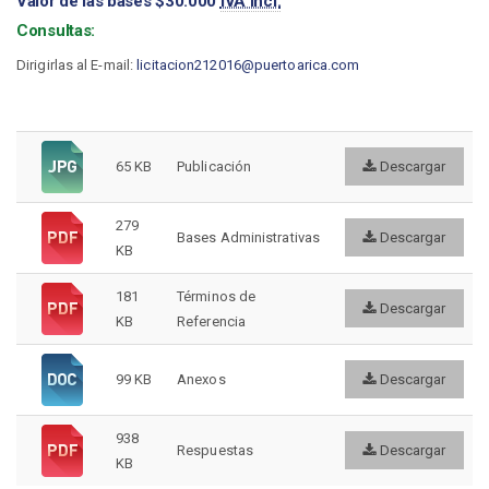
Valor de las bases $30.000
IVA incl.
Consultas:
Dirigirlas al E-mail:
licitacion212016@puertoarica.com
65 KB
Publicación
Descargar
279
Bases Administrativas
Descargar
KB
181
Términos de
Descargar
KB
Referencia
99 KB
Anexos
Descargar
938
Respuestas
Descargar
KB