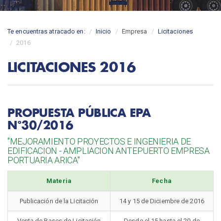
Te encuentras atracado en:
Inicio
Empresa
Licitaciones
2016
LICITACIONES 2016
INICIO
SERVICIOS
Inicio
Uso Frentes de Atraque
Novedades
Servicios Portuarios
PROPUESTA PÚBLICA EPA
Tarifas
N°30/2016
PUERTO
Planificación Naviera
Condición Marítima
"MEJORAMIENTO PROYECTOS E INGENIERIA DE
Conoce el Puerto
Marine Traffic
EDIFICACION - AMPLIACION ANTEPUERTO EMPRESA
Historia
SIT
PORTUARIA ARICA"
Infraestructura
Código ISPS
TARIFAS
Materia
Fecha
Proyectos e Inversiones
PÚBLICAS
Cuadros de Distancias
Publicación de la Licitación
14 y 15 de Diciembre de 2016
Novedades
Manual de Servicios Portuarios
Venta de Bases de Licitación
Desde el 15 hasta el 20 de