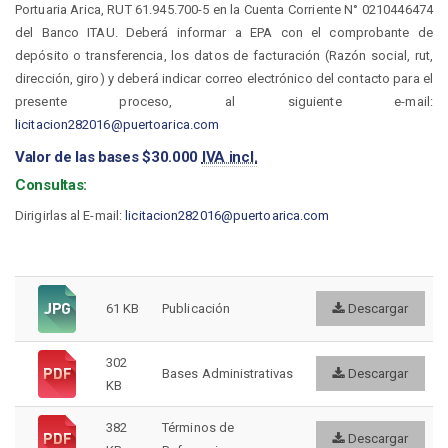
Portuaria Arica, RUT 61.945.700-5 en la Cuenta Corriente N° 0210446474
del Banco ITAU. Deberá informar a EPA con el comprobante de
depósito o transferencia, los datos de facturación (Razón social, rut,
dirección, giro) y deberá indicar correo electrónico del contacto para el
presente proceso, al siguiente e-mail:
licitacion282016@puertoarica.com
Valor de las bases $30.000
IVA incl.
Consultas:
Dirigirlas al E-mail:
licitacion282016@puertoarica.com
61 KB
Publicación
Descargar
302
Bases Administrativas
Descargar
KB
382
Términos de
Descargar