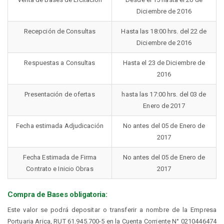
Cruceros
Manual de Operaciones y
Diciembre de 2016
Registro de Contratistas
Tarifas ZEAP
Reglamento de uso Centro
Recepción de Consultas
Hasta las 18:00 hrs. del 22 de
Turístico Integral
Diciembre de 2016
Tarifas TPA
Respuestas a Consultas
Hasta el 23 de Diciembre de
EMPRESA
PUERTO
2016
SOSTENIBLE
Presentación de ofertas
hasta las 17:00 hrs. del 03 de
Quiénes Somos
Enero de 2017
Organización
Política de Sostenibilidad
Misión y Visión
Código SEP
Fecha estimada Adjudicación
No antes del 05 de Enero de
Roles Estratégicos
Guías Corporativas
2017
Plan Maestro
Estadísticas transferencia de
Plan Estratégico
carga
Fecha Estimada de Firma
No antes del 05 de Enero de
CRI
Relación con los Clientes
Contrato e Inicio Obras
2017
Concesión Portuaria
Puerto+Seguro
Estadísticas
Puerto Verde
Compra de Bases obligatoria:
Licitaciones
Consejo Ciudad-Puerto
Este valor se podrá depositar o transferir a nombre de la Empresa
Memorias
Centro Turístico Integral
Portuaria Arica, RUT 61.945.700-5 en la Cuenta Corriente N° 0210446474
Conozca su Puerto