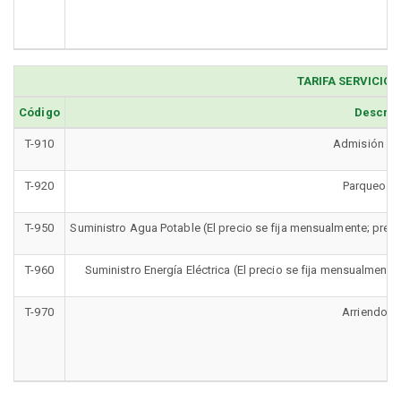
TARIFA SERVICIOS
Código
Descrip
T-910
Admisión de
T-920
Parqueo Ve
T-950
Suministro Agua Potable (El precio se fija mensualmente; prec
T-960
Suministro Energía Eléctrica (El precio se fija mensualment
T-970
Arriendo d