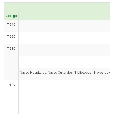
Código
T-210
T-220
T-230
Naves Hospitales, Naves Culturales (Bibliotecas), Naves de Ayu
T-240