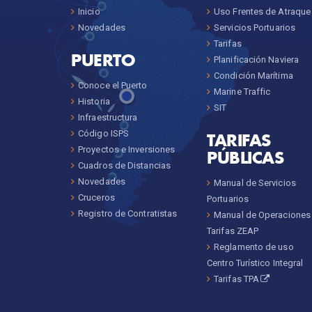
Inicio
Uso Frentes de Atraque
Novedades
Servicios Portuarios
Tarifas
PUERTO
Planificación Naviera
Condición Marítima
Conoce el Puerto
Marine Traffic
Historia
SIT
Infraestructura
Código ISPS
TARIFAS
Proyectos e Inversiones
PÚBLICAS
Cuadros de Distancias
Novedades
Manual de Servicios
Cruceros
Portuarios
Registro de Contratistas
Manual de Operaciones
Tarifas ZEAP
Reglamento de uso
Centro Turístico Integral
Tarifas TPA