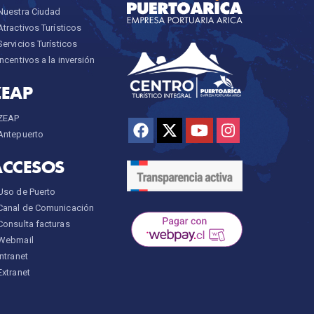
Nuestra Ciudad
Atractivos Turísticos
Servicios Turísticos
Incentivos a la inversión
ZEAP
ZEAP
Antepuerto
ACCESOS
Uso de Puerto
Canal de Comunicación
Consulta facturas
Webmail
Intranet
Extranet