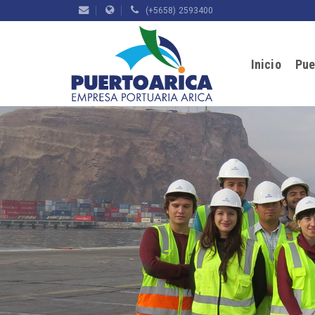
(+5658) 2593400
Inicio
Pue